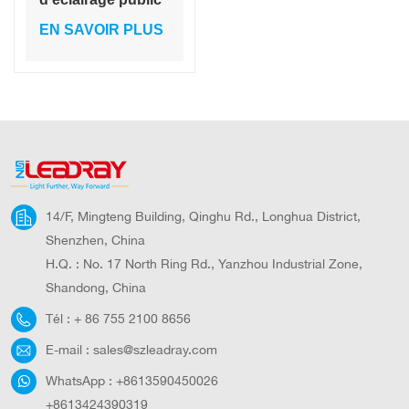
solaire extérieur
EN SAVOIR PLUS
étanche IP65, flux
lumineux 10 800
lm, 30 W-120 W
14/F, Mingteng Building, Qinghu Rd., Longhua District,
Shenzhen, China
H.Q. : No. 17 North Ring Rd., Yanzhou Industrial Zone,
Shandong, China
Tél :
+ 86 755 2100 8656
E-mail :
sales@szleadray.com
WhatsApp :
+8613590450026
+8613424390319