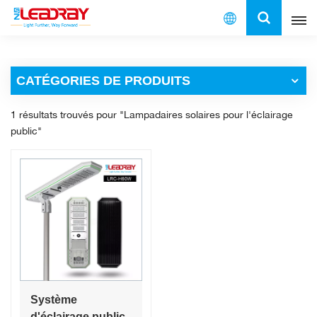
Français
CATÉGORIES DE PRODUITS
English
1 résultats trouvés pour "Lampadaires solaires pour l'éclairage
français
public"
español
العربية
中文
Système
d'éclairage public