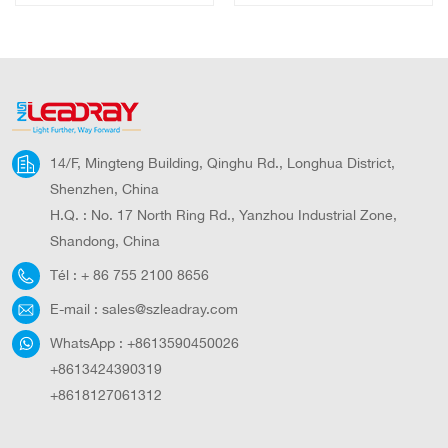
à LED ultra-
IP65, pour salle de
lumineux et haute
bain, ronds
puissance 6 W
14/F, Mingteng Building, Qinghu Rd., Longhua District,
Shenzhen, China
H.Q. : No. 17 North Ring Rd., Yanzhou Industrial Zone,
Shandong, China
Tél :
+ 86 755 2100 8656
E-mail :
sales@szleadray.com
WhatsApp :
+8613590450026
+8613424390319
+8618127061312