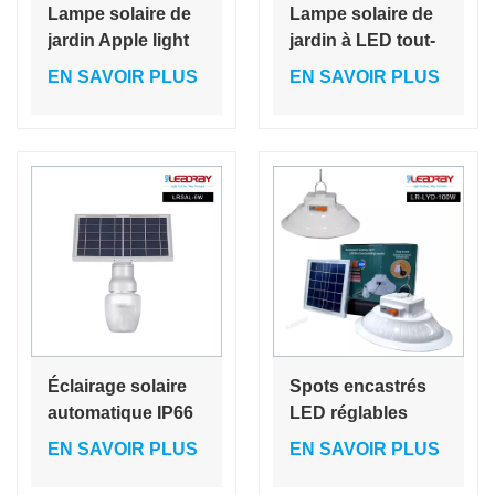
Lampe solaire de
Lampe solaire de
jardin Apple light
jardin à LED tout-
9W Design élégant
en-un 15 W avec
EN SAVOIR PLUS
EN SAVOIR PLUS
pour votre belle
contrôle de la
maison jardin villa
lumière/contrôle
hôtel parc où vous
de la
le souhaitez
détection/contrôle
du micro-ondes en
forme de pomme
Éclairage solaire
Spots encastrés
automatique IP66
LED réglables
en forme de
CCT à intensité
EN SAVOIR PLUS
EN SAVOIR PLUS
pomme/pêche,
variable 7 W, 10 W,
éclairage de jardin
15 W, 22 W, 230 V,