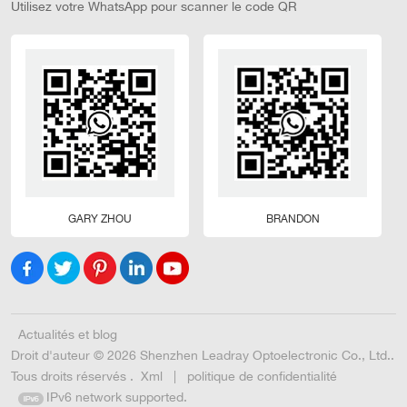
Utilisez votre WhatsApp pour scanner le code QR
GARY ZHOU
BRANDON
Actualités et blog
Droit d'auteur © 2026 Shenzhen Leadray Optoelectronic Co., Ltd..
Tous droits réservés .
Xml
|
politique de confidentialité
IPv6 network supported.