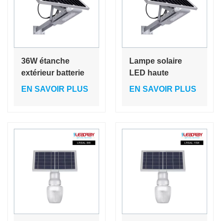
36W étanche
Lampe solaire
extérieur batterie
LED haute
au lithium CE LED
puissance
EN SAVOIR PLUS
EN SAVOIR PLUS
solaire chauve-
étanche
souris rue chemin
d'extérieur 15 W
autoroute lumière
pour cour, jardin,
système
maison, village
d'éclairage à
énergie solaire
IP65