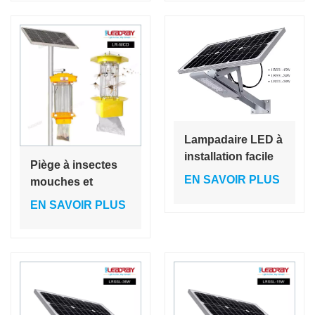
aspiration des
insectes, garantie
1 an.
Lampadaire LED à
installation facile
Piège à insectes
pour
EN SAVOIR PLUS
mouches et
pont/route/autoroute,
moustiques à
EN SAVOIR PLUS
petit lampadaire à
lumière LED,
économie
lampe anti-
d'énergie,
moustiques
lampadaire LED
ultraviolette
solaire 24 W