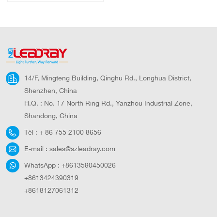
6500 K, éclairage
de jardin LED pour
routes
14/F, Mingteng Building, Qinghu Rd., Longhua District,
Shenzhen, China
H.Q. : No. 17 North Ring Rd., Yanzhou Industrial Zone,
Shandong, China
Tél :
+ 86 755 2100 8656
E-mail :
sales@szleadray.com
WhatsApp :
+8613590450026
+8613424390319
+8618127061312