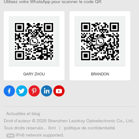
Utilisez votre WhatsApp pour scanner le code QR
GARY ZHOU
BRANDON
Actualités et blog
Droit d'auteur © 2026 Shenzhen Leadray Optoelectronic Co., Ltd..
Tous droits réservés .
Xml
|
politique de confidentialité
IPv6 network supported.