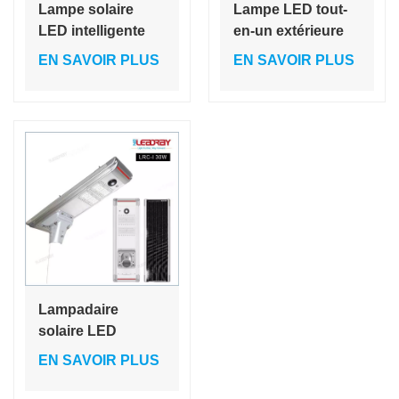
Lampe solaire
Lampe LED tout-
LED intelligente
en-un extérieure
extérieure avec
20W intégrée,
EN SAVOIR PLUS
EN SAVOIR PLUS
détecteur de
lampadaire solaire
mouvement,
LED
étanche IP65, 40
W, contrôlable à
distance via
application.
Lampadaire
solaire LED
intégré de 30 W
EN SAVOIR PLUS
sur poteau,
lumière blanche