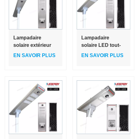
Lampadaire
Lampadaire
solaire extérieur
solaire LED tout-
intégré à LED 80
en-un 60 W à
EN SAVOIR PLUS
EN SAVOIR PLUS
W avec
haute luminosité
technologie PIR
et détecteur de
(identification
mouvement PIR
personnelle) pour
intelligent,
contrôle à
contrôlable à
distance via
distance via
application mobile
application mobile