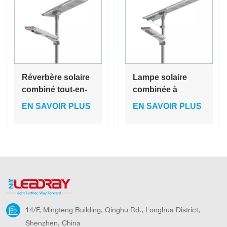
Focos
Réverbère solaire
Lampe solaire
combiné tout-en-
combinée à
un 20 W à LED
batterie de haute
EN SAVOIR PLUS
EN SAVOIR PLUS
qualité de 40
watts, lampadaire
solaire à LED
intégré
14/F, Mingteng Building, Qinghu Rd., Longhua District,
Shenzhen, China