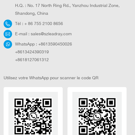
H.Q. : No. 17 North Ring Rd., Yanzhou Industrial Zone,
Shandong, China
Tél :
+ 86 755 2100 8656
E-mail :
sales@szleadray.com
WhatsApp :
+8613590450026
+8613424390319
+8618127061312
Utilisez votre WhatsApp pour scanner le code QR