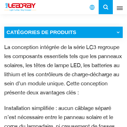
Français
CATÉGORIES DE PRODUITS
English
La conception intégrée de la série LC3 regroupe
français
les composants essentiels tels que les panneaux
español
solaires, les têtes de lampe LED, les batteries au
lithium et les contrôleurs de charge-décharge au
العربية
sein d'un module unique. Cette conception
中文
présente deux avantages clés :
Installation simplifiée : aucun câblage séparé
n’est nécessaire entre le panneau solaire et le
corps du lampadaire, ni creusement de fosses