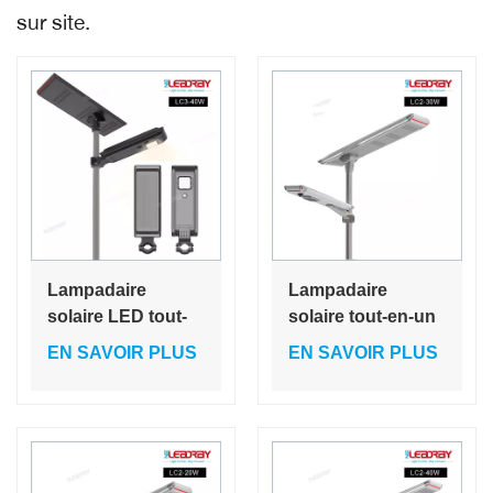
sur site.
Lampadaire
Lampadaire
solaire LED tout-
solaire tout-en-un
en-un étanche
30 W, lampe LED
EN SAVOIR PLUS
EN SAVOIR PLUS
d'extérieur 40 W
IP65 pour
60 W
extérieur, toutes
puissances,
éclairage public
solaire à LED