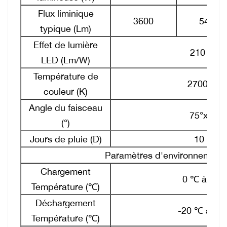
Flux liminique
3600
5400
typique (Lm)
Effet de lumière
210 lm/
LED (Lm/W)
Température de
2700-650
couleur (K)
Angle du faisceau
75°x 150
(°)
Jours de pluie (D)
10 à 15
Paramètres d'environnement
Chargement
0 ℃ à +60
Température (℃)
Déchargement
-20 ℃ à +6
Température (℃)