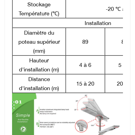
Stockage
-20 ℃ à +4
Température (℃)
Installation
Diamètre du
poteau supérieur
89
89
(mm)
Hauteur
4 à 6
5 à 7
d'installation (m)
Distance
15 à 20
20~25
d'installation (m)