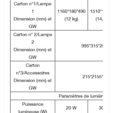
Carton n°1/Lampe
1
1160*180*490
1510*180*
Dimension (mm) et
(12 kg)
(14,5 kg)
GW
Carton n° 2/Lampe
2
995*315*255 （
Dimension (mm) et
GW
Carton
n°3/Accessoires
215*2155*210
Dimension (mm) et
GW
Paramètres de lumière
Puissance
20 W
30 W
lumineuse (W)