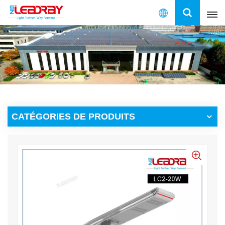
Français
English
français
español
CATÉGORIES DE PRODUITS
العربية
中文