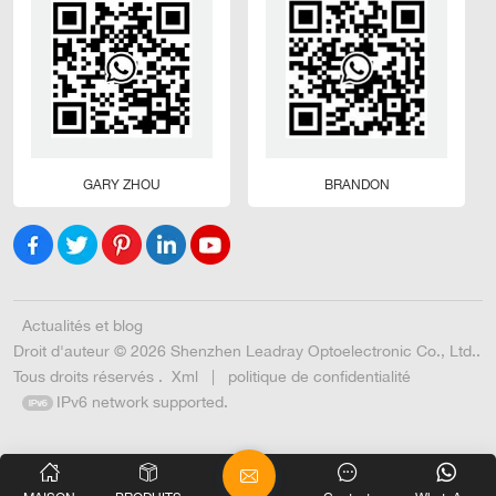
GARY ZHOU
BRANDON
Actualités et blog
Droit d'auteur © 2026 Shenzhen Leadray Optoelectronic Co., Ltd..
Tous droits réservés .
Xml
|
politique de confidentialité
IPv6 network supported.