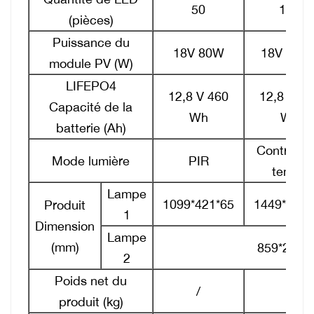
50
100
(pièces)
Puissance du
18V 80W
18V 110
module PV (W)
LIFEPO4
12,8 V 460
12,8 V 61
Capacité de la
Wh
Wh
batterie (Ah)
Contrôle 
Mode lumière
PIR
temps
Lampe
1099*421*65
1449*421*
Produit
1
Dimension
Lampe
(mm)
859*258*
2
Poids net du
/
/
produit (kg)