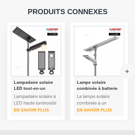
PRODUITS CONNEXES
Lampadaire solaire
Lampe solaire
LED tout-en-un
combinée à batterie
étanche d'extérieur
de haute qualité de
Lampadaire solaire à
La lampe solaire
40 W 60 W
40 watts, lampadaire
LED haute luminosité
combinée a un
solaire à LED intégré
concept de
EN SAVOIR PLUS
EN SAVOIR PLUS
conception intégré,
ce qui est pratique
pour l'installation et la