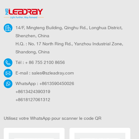
maintenance ;
L'intensité du
rayonnement solaire
et la direction de
14/F, Mingteng Building, Qinghu Rd., Longhua District,
l'éclairage peuvent
être ajustées
Shenzhen, China
arbitrairement à la
H.Q. : No. 17 North Ring Rd., Yanzhou Industrial Zone,
direction des
Shandong, China
panneaux solaires et
Tél :
+ 86 755 2100 8656
de la tête de la lampe,
offrant une solution
E-mail :
sales@szleadray.com
plus flexible pour les
besoins d'éclairage
WhatsApp :
+8613590450026
difficiles des routes
+8613424390319
complexes.
+8618127061312
Utilisez votre WhatsApp pour scanner le code QR