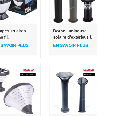
pes solaires
Borne lumineuse
s fil,
solaire d'extérieur à
omatiques, du
LED en aluminium
 SAVOIR PLUS
EN SAVOIR PLUS
puscule à l'aube,
pour jardin
nc chaud, pour
érieur, rue,
nche IP65, haute
inosité, pour
ée, couloir