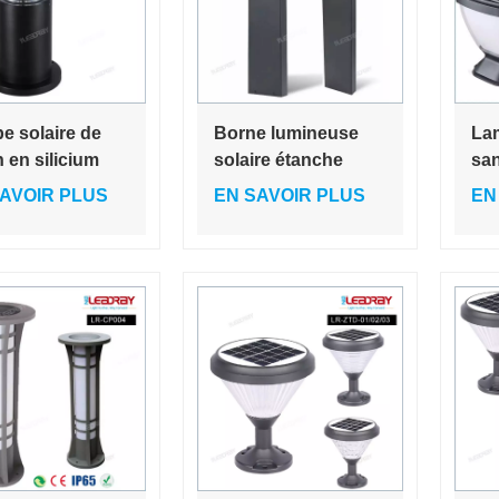
e solaire de
Borne lumineuse
Lam
n en silicium
solaire étanche
san
ristallin
pour jardin, cour,
aut
AVOIR PLUS
EN SAVOIR PLUS
EN
 efficacité de
allée, parc, extérieur
cré
e A, 3,5 W,
bla
ère blanc chaud
ext
K, indice
éta
nchéité IP65
lum
all