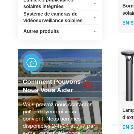
Born
solaires intégrées
solai
Système de caméras de
pour 
vidéosurveillance solaires
EN S
qual
Autres produits
LED 
alum
écol
Comment Pouvons-
Nous Vous Aider
Vous pouvez nous contacter
Lamp
par le moyen qui vous
d'ext
convient. Nous sommes
IK10 
disponibles 24h/24 et 7j/7 par
EN S
allée
e-mail ou par téléphone.