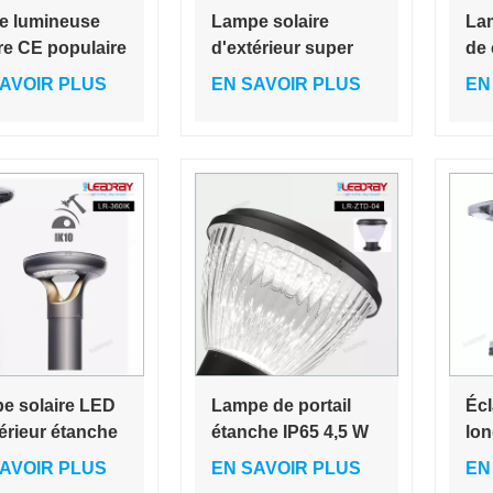
e lumineuse
Lampe solaire
Lam
re CE populaire
d'extérieur super
de 
extérieur de
lumineuse en
ext
AVOIR PLUS
EN SAVOIR PLUS
EN
ité commerciale
aluminium PC noir à
pot
moderne en
LED, éclairage de
déc
inium
jardin européen
d'e
ogique
écl
éne
e solaire LED
Lampe de portail
Écl
érieur étanche
étanche IP65 4,5 W
lon
pour allée,
à énergie solaire,
lam
AVOIR PLUS
EN SAVOIR PLUS
EN
, jardin, carré
borne lumineuse
jar