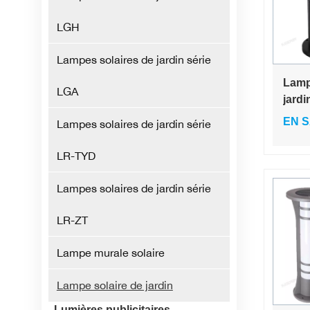
LGH
Lampes solaires de jardin série
Lamp
LGA
jardi
monoc
EN S
Lampes solaires de jardin série
haute
class
LR-TYD
lumi
3000 
Lampes solaires de jardin série
d'éta
LR-ZT
Lampe murale solaire
Lampe solaire de jardin
Lumières publicitaires