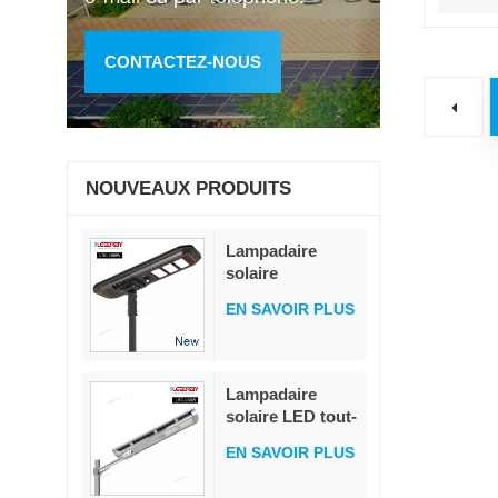
CONTACTEZ-NOUS
NOUVEAUX PRODUITS
Lampadaire
solaire
modulaire tout-
EN SAVOIR PLUS
en-un 80 W, 230
lm/W, détecteur
de mouvement
PIR haute
Lampadaire
luminosité,
solaire LED tout-
MPPT, avec
en-un à haute
batterie LiFePO4
EN SAVOIR PLUS
luminosité,
de qualité
télécommande
militaire