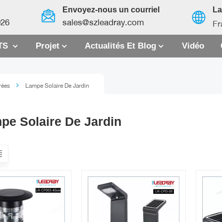
Envoyez-nous un courriel
L
026
sales@szleadray.com
Fr
TS
Projet
Actualités Et Blog
Vidéo
English
rées
Lampe Solaire De Jardin
français
español
pe Solaire De Jardin
العربية
中文