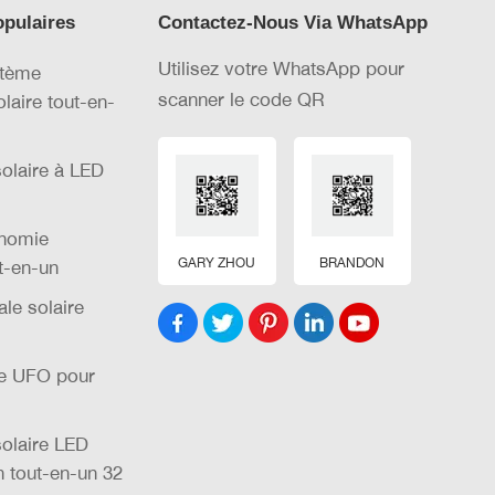
opulaires
Contactez-Nous Via WhatsApp
Utilisez votre WhatsApp pour
stème
scanner le code QR
olaire tout-en-
olaire à LED
nomie
GARY ZHOU
BRANDON
t-en-un
le solaire
re UFO pour
olaire LED
n tout-en-un 32