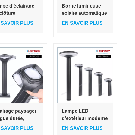
pe d'éclairage
Borne lumineuse
clôture
solaire automatique
érieure à LED,
en aluminium pour
 SAVOIR PLUS
EN SAVOIR PLUS
eau solaire
jardin, capteur de
oratif
lumière, batterie au
xtérieur, colonne,
lithium intégrée,
airage de jardin à
corps en cristal de
rgie solaire
verre
airage paysager
Lampe LED
gue durée,
d'extérieur moderne
pes solaires de
et étanche IP65,
 SAVOIR PLUS
EN SAVOIR PLUS
din pour allée,
luminaire décoratif