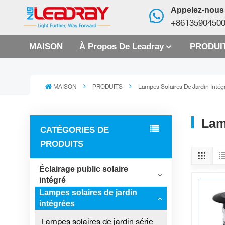
Appelez-nous
+8613590450
MAISON
À Propos De Leadray
PRODUI
MAISON
PRODUITS
Lampes Solaires De Jardin Intég
Lam
CATÉGORIES DE
PRODUITS
Éclairage public solaire
intégré
Lampes solaires de jardin
intégrées
Lampes solaires de jardin série