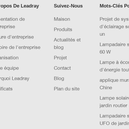
ropos De Leadray
Suivez-Nous
Mots-Clés P
entation de
Maison
Projet de sy
treprise
d'éclairage s
Produits
un
ure d'entreprise
Actualités et
Lampadaire s
oire de l'entreprise
blog
60 W
nisation
Projet
Lampe à éco
e équipe
Contact
d'énergie tou
rquoi Leadray
Blog
applique mura
Chine
ificats
Plan du site
Lampe solai
jardin routier
Lampadaire s
UFO de jardi