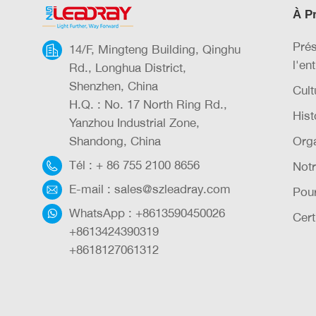
À P
Prés
14/F, Mingteng Building, Qinghu
l'en
Rd., Longhua District,
Shenzhen, China
Cult
H.Q. : No. 17 North Ring Rd.,
Hist
Yanzhou Industrial Zone,
Shandong, China
Orga
Tél :
+ 86 755 2100 8656
Notr
E-mail :
sales@szleadray.com
Pou
WhatsApp :
+8613590450026
Cert
+8613424390319
+8618127061312