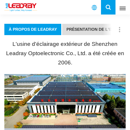
Français
À PROPOS DE LEADRAY
PRÉSENTATION DE L'ENTREPRI
English
L'usine d'éclairage extérieur de Shenzhen
français
Leadray Optoelectronic Co., Ltd. a été créée en
2006.
español
العربية
中文