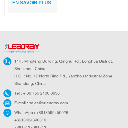
solaire extérieur
EN SAVOIR PLUS
étanche IP65, flux
lumineux 10 800
lm, 30 W-120 W
14/F, Mingteng Building, Qinghu Rd., Longhua District,
Shenzhen, China
H.Q. : No. 17 North Ring Rd., Yanzhou Industrial Zone,
Shandong, China
Tél :
+ 86 755 2100 8656
E-mail :
sales@szleadray.com
WhatsApp :
+8613590450026
+8613424390319
+8618127061312