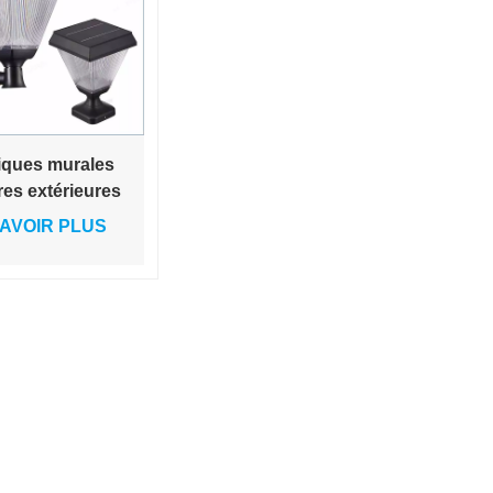
iques murales
res extérieures
hes sans fil,
AVOIR PLUS
eaux muraux
ieurs avec
ère