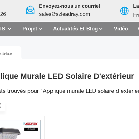
Envoyez-nous un courriel
L
026
sales@szleadray.com
Fr
TS
Projet
Actualités Et Blog
Vidéo
English
xtérieur
français
español
lique Murale LED Solaire D'extérieur
العربية
ats trouvés pour "Applique murale LED solaire d'extérie
中文