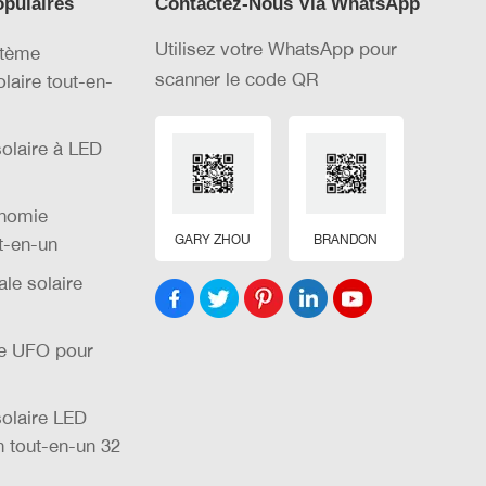
opulaires
Contactez-Nous Via WhatsApp
Utilisez votre WhatsApp pour
stème
scanner le code QR
olaire tout-en-
olaire à LED
nomie
GARY ZHOU
BRANDON
t-en-un
le solaire
re UFO pour
olaire LED
n tout-en-un 32