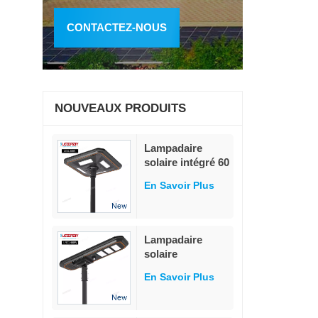
CONTACTEZ-NOUS
NOUVEAUX PRODUITS
Lampadaire
solaire intégré 60
W avec
En Savoir Plus
adaptation
intelligente à la
détection de
luminosité
Lampadaire
solaire
modulaire tout-
En Savoir Plus
en-un 80 W, 230
lm/W, détecteur
de mouvement