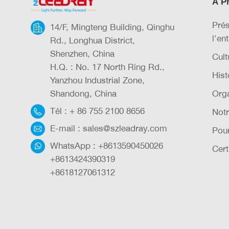
À P
Prés
14/F, Mingteng Building, Qinghu
l'en
Rd., Longhua District,
Shenzhen, China
Cult
H.Q. : No. 17 North Ring Rd.,
Hist
Yanzhou Industrial Zone,
Shandong, China
Orga
Tél :
+ 86 755 2100 8656
Notr
E-mail :
sales@szleadray.com
Pou
WhatsApp :
+8613590450026
Cert
+8613424390319
+8618127061312