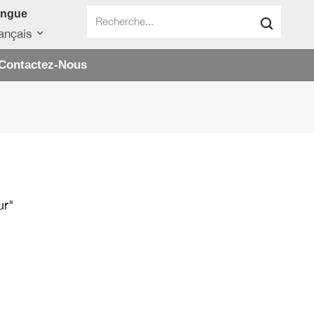
angue
ançais
Contactez-Nous
ur"