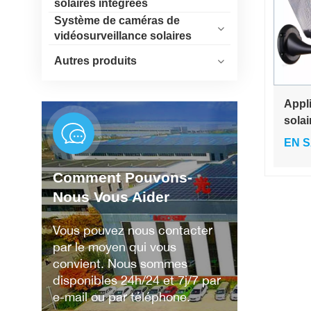
solaires intégrées
Système de caméras de
vidéosurveillance solaires
Autres produits
Appl
solai
étanc
EN S
pann
extér
Comment Pouvons-
lumi
Nous Vous Aider
Vous pouvez nous contacter
par le moyen qui vous
convient. Nous sommes
disponibles 24h/24 et 7j/7 par
e-mail ou par téléphone.