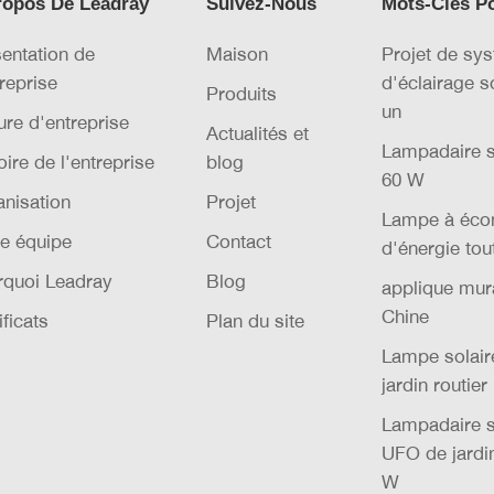
ropos De Leadray
Suivez-Nous
Mots-Clés P
entation de
Maison
Projet de sy
treprise
d'éclairage s
Produits
un
ure d'entreprise
Actualités et
Lampadaire s
oire de l'entreprise
blog
60 W
nisation
Projet
Lampe à éco
e équipe
Contact
d'énergie tou
rquoi Leadray
Blog
applique mura
Chine
ificats
Plan du site
Lampe solai
jardin routier
Lampadaire s
UFO de jardi
W