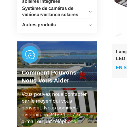
solaires intégrées
Système de caméras de
vidéosurveillance solaires
Autres produits
Lamp
LED 
tout
EN S
Comment Pouvons-
jardi
Nous Vous Aider
Vous pouvez nous contacter
par le moyen qui vous
convient. Nous sommes
disponibles 24h/24 et 7j/7 par
e-mail ou par téléphone.