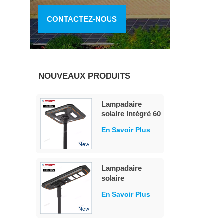
CONTACTEZ-NOUS
NOUVEAUX PRODUITS
Lampadaire
solaire intégré 60
W avec
En Savoir Plus
adaptation
intelligente à la
détection de
luminosité
Lampadaire
solaire
modulaire tout-
En Savoir Plus
en-un 80 W, 230
lm/W, détecteur
de mouvement