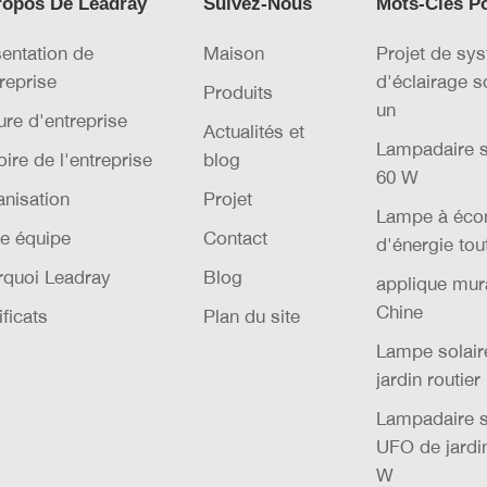
ropos De Leadray
Suivez-Nous
Mots-Clés P
entation de
Maison
Projet de sy
treprise
d'éclairage s
Produits
un
ure d'entreprise
Actualités et
Lampadaire s
oire de l'entreprise
blog
60 W
nisation
Projet
Lampe à éco
e équipe
Contact
d'énergie tou
rquoi Leadray
Blog
applique mura
Chine
ificats
Plan du site
Lampe solai
jardin routier
Lampadaire s
UFO de jardi
W