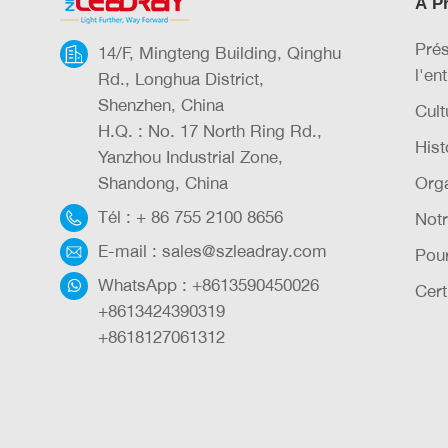
À P
Prés
14/F, Mingteng Building, Qinghu
l'en
Rd., Longhua District,
Shenzhen, China
Cult
H.Q. : No. 17 North Ring Rd.,
Hist
Yanzhou Industrial Zone,
Shandong, China
Orga
Tél :
+ 86 755 2100 8656
Notr
E-mail :
sales@szleadray.com
Pou
WhatsApp :
+8613590450026
Cert
+8613424390319
+8618127061312