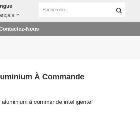
angue
ançais
Contactez-Nous
 Aluminium À Commande
en aluminium à commande intelligente"