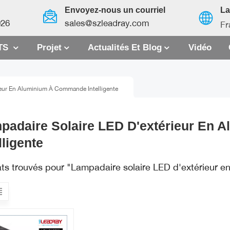
Envoyez-nous un courriel
L
026
sales@szleadray.com
Fr
TS
Projet
Actualités Et Blog
Vidéo
English
ieur En Aluminium À Commande Intelligente
français
español
padaire Solaire LED D'extérieur En
العربية
lligente
中文
ats trouvés pour "Lampadaire solaire LED d'extérieur 