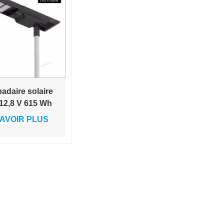
adaire solaire
12,8 V 615 Wh
-en-un pour
AVOIR PLUS
n et route