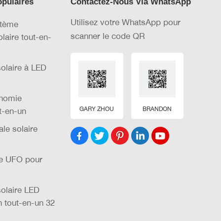
opulaires
Contactez-Nous Via WhatsApp
Utilisez votre WhatsApp pour
stème
scanner le code QR
olaire tout-en-
olaire à LED
nomie
GARY ZHOU
BRANDON
t-en-un
le solaire
re UFO pour
olaire LED
n tout-en-un 32