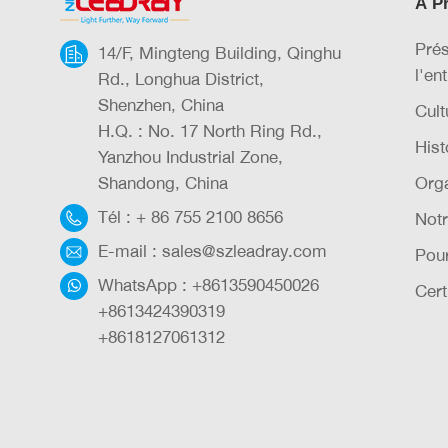
À P
Prés
14/F, Mingteng Building, Qinghu
l'en
Rd., Longhua District,
Shenzhen, China
Cult
H.Q. : No. 17 North Ring Rd.,
Hist
Yanzhou Industrial Zone,
Shandong, China
Orga
Tél :
+ 86 755 2100 8656
Notr
E-mail :
sales@szleadray.com
Pou
WhatsApp :
+8613590450026
Cert
+8613424390319
+8618127061312