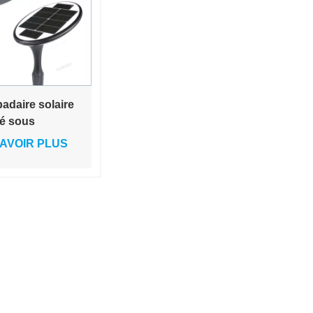
adaire solaire
é sous
ion intégré de
AVOIR PLUS
 qualité 38 W,
blanc/blanc
d, monté sur
u pour jardin
ute, classé IP65