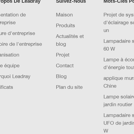
ropos De Leadray
Suivez-Nous
Mots-Clés P
entation de
Maison
Projet de sy
treprise
d'éclairage s
Produits
un
ure d'entreprise
Actualités et
Lampadaire s
oire de l'entreprise
blog
60 W
nisation
Projet
Lampe à éco
e équipe
Contact
d'énergie tou
rquoi Leadray
Blog
applique mura
Chine
ificats
Plan du site
Lampe solai
jardin routier
Lampadaire s
UFO de jardi
W