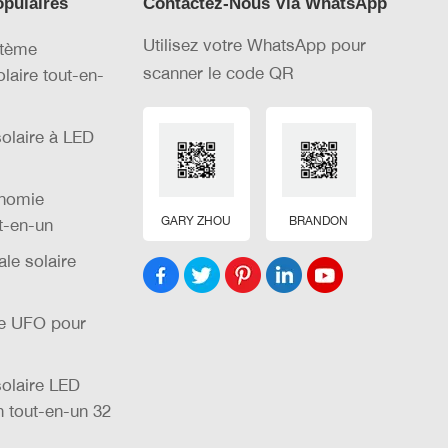
opulaires
Contactez-Nous Via WhatsApp
Utilisez votre WhatsApp pour
stème
scanner le code QR
olaire tout-en-
olaire à LED
nomie
GARY ZHOU
BRANDON
t-en-un
le solaire
re UFO pour
olaire LED
n tout-en-un 32