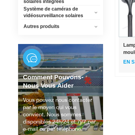
solaires intégrées
Système de caméras de
vidéosurveillance solaires
Autres produits
Lamp
moul
press
EN S
haute
LED 
Comment Pouvons-
chau
Nous Vous Aider
potea
et ro
Vous pouvez nous contacter
par le moyen qui vous
convient. Nous sommes
disponibles 24h/24 et 7j/7 par
e-mail ou par téléphone.