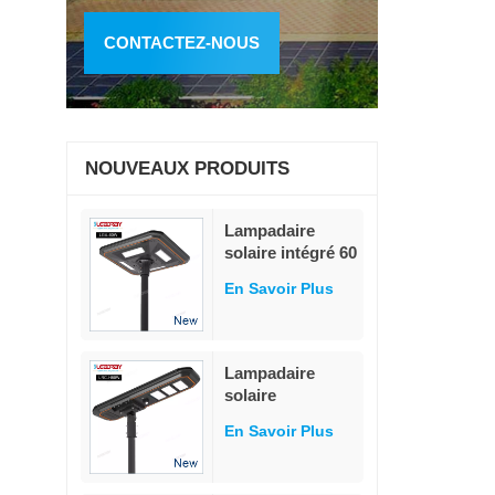
CONTACTEZ-NOUS
NOUVEAUX PRODUITS
Lampadaire
solaire intégré 60
W avec
En Savoir Plus
adaptation
intelligente à la
détection de
luminosité
Lampadaire
solaire
modulaire tout-
En Savoir Plus
en-un 80 W, 230
lm/W, détecteur
de mouvement