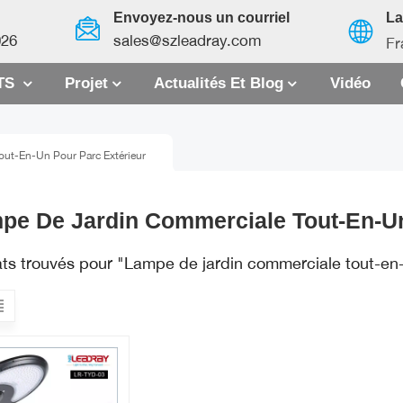
Envoyez-nous un courriel
L
026
sales@szleadray.com
Fr
TS
Projet
Actualités Et Blog
Vidéo
English
ut-En-Un Pour Parc Extérieur
français
español
pe De Jardin Commerciale Tout-En-Un
العربية
ats trouvés pour "Lampe de jardin commerciale tout-en-
中文