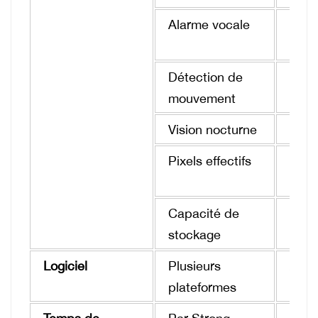
Alarme vocale
Le s
d'in
Détection de
Envo
mouvement
télé
Vision nocturne
3 faç
Pixels effectifs
5MP 
opti
Capacité de
Par 
stockage
7 jo
Logiciel
Plusieurs
Andr
plateformes