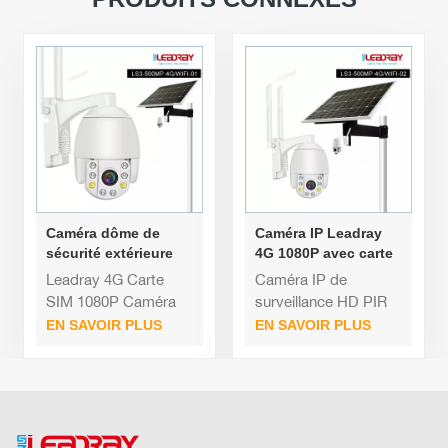
Caméra dôme de
Caméra IP Leadray
sécurité extérieure
4G 1080P avec carte
sans fil PTZ IP 1080P
mémoire, panneau
Leadray 4G Carte
Caméra IP de
à énergie solaire
solaire, batterie,
SIM 1080P Caméra
surveillance HD PIR
étanche, pour
WIFI Panneau solaire
2MP à faible
EN SAVOIR PLUS
EN SAVOIR PLUS
l'extérieur
Alimenté par batterie
consommation,
Moniteur de sécurité
alimentée par
intelligent Alarme
batterie, sans fil, à
d'intrusion
énergie solaire, offre
bidirectionnelle CCTV
spéciale