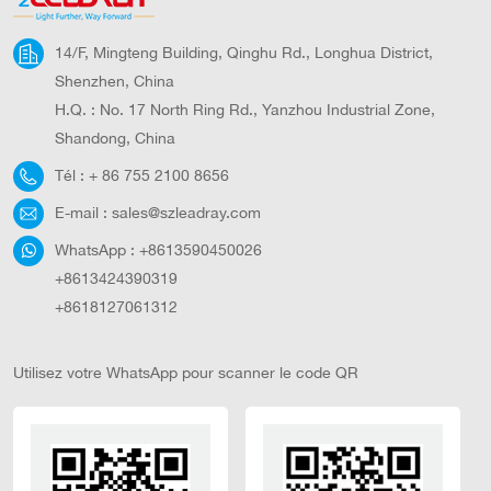
extérieure. Détails
rapides
14/F, Mingteng Building, Qinghu Rd., Longhua District,
Shenzhen, China
H.Q. : No. 17 North Ring Rd., Yanzhou Industrial Zone,
Shandong, China
Tél :
+ 86 755 2100 8656
E-mail :
sales@szleadray.com
WhatsApp :
+8613590450026
+8613424390319
+8618127061312
Utilisez votre WhatsApp pour scanner le code QR