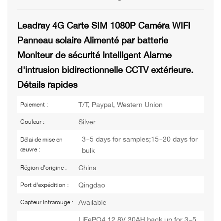
Leadray 4G Carte SIM 1080P Caméra WIFI
Panneau solaire Alimenté par batterie
Moniteur de sécurité intelligent Alarme
d'intrusion bidirectionnelle CCTV extérieure.
Détails rapides
T/T, Paypal, Western Union
Paiement :
Silver
Couleur :
3~5 days for samples;15~20 days for
Délai de mise en
œuvre :
bulk
China
Région d'origine :
Qingdao
Port d'expédition :
Available
Capteur infrarouge :
LiFePO4 12.8V 30AH back up for 3~5