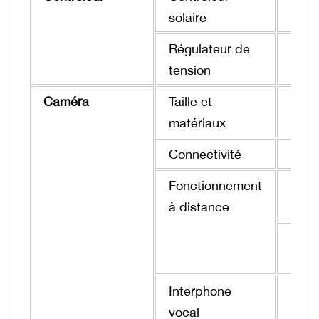
solaire
Régulateur de
12V
tension
Caméra
Taille et
Corp
matériaux
Connectivité
4G/W
Fonctionnement
Regar
à distance
vidé
Capt
vidé
Interphone
Inte
vocal
(bid