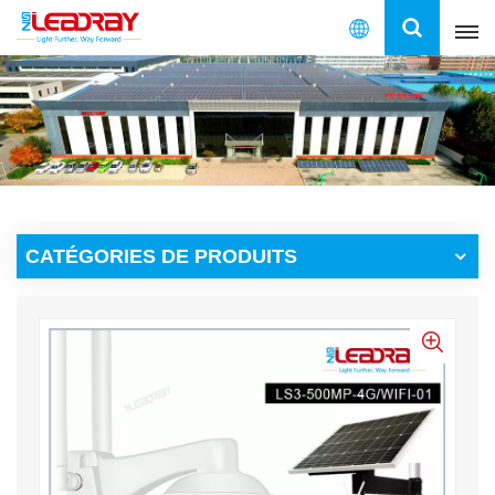
Français
English
français
español
CATÉGORIES DE PRODUITS
العربية
中文