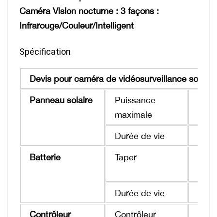
Caméra Vision nocturne :
3 façons :
Infrarouge/Couleur/Intelligent
Spécification
Devis pour caméra de vidéosurveillance solaire
Panneau solaire
Puissance
18V
maximale
Durée de vie
25 a
Batterie
Taper
Batt
pour 
Durée de vie
8-10
Contrôleur
Contrôleur
12V/