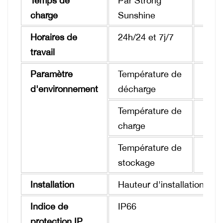
Temps de
Par Strong
6 à 
charge
Sunshine
Horaires de
24h/24 et 7j/7
Enre
travail
Paramètre
Température de
-20 
d'environnement
décharge
Température de
0 ℃ 
charge
Température de
-20 
stockage
Installation
Hauteur d'installation r
Indice de
IP66
protection IP