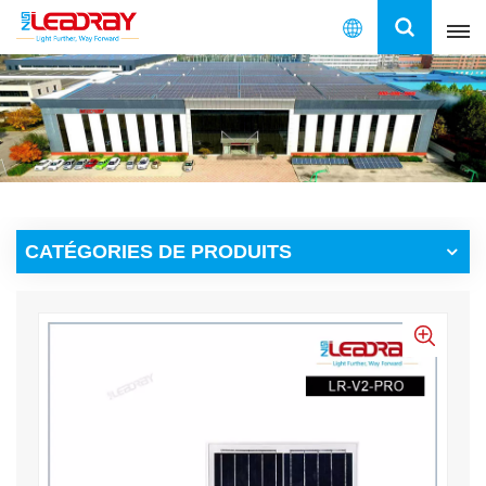
Français
English
français
español
CATÉGORIES DE PRODUITS
العربية
中文