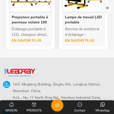
Projecteur portable à
Lampe de travail LED
panneau solaire 100
portable
W 200 W
rechargeable,
Éclairage portable à
Service de solutions
rechargeable sur
équivalent à 100 W,
LED, chargeur direct,
d'éclairage :
pied avec trépied
projecteur LED
lampe de secours
Conception
EN SAVOIR PLUS
EN SAVOIR PLUS
étanche pour
d'urgence 50 W, 100
d'éclairage et de
camping en plein air
W, 200 W, pour
circuits, mesure sur
camping
site, disposition
DIALux evo,
disposition LitePro
DLX, disposition CAO
automatique,
14/F, Mingteng Building, Qinghu Rd., Longhua District,
disposition Agi32,
installation du projet
Shenzhen, China
H.Q. : No. 17 North Ring Rd., Yanzhou Industrial Zone,
Shandong, China
MAISON
PRODUITS
Contact
WhatsApp
Tél :
+ 86 755 2100 8656