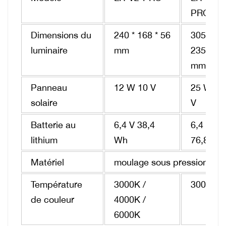
PRO
Dimensions du
240 * 168 * 56
305 *
luminaire
mm
235 * 56
mm
Panneau
12 W 10 V
25 W 10
solaire
V
Batterie au
6,4 V 38,4
6,4 V
lithium
Wh
76,8 Wh
Matériel
moulage sous pression en 
Température
3000K /
3000K /
de couleur
4000K /
6000K