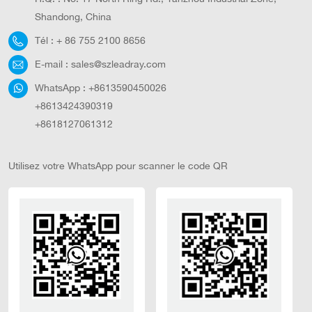
Shandong, China
Tél :
+ 86 755 2100 8656
E-mail :
sales@szleadray.com
WhatsApp :
+8613590450026
+8613424390319
+8618127061312
Utilisez votre WhatsApp pour scanner le code QR