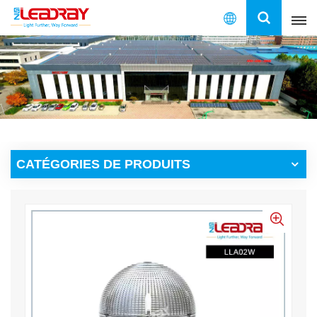
Français
English
français
español
CATÉGORIES DE PRODUITS
العربية
中文