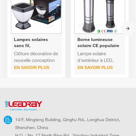
Lampes solaires
Borne lumineuse
sans fil,
solaire CE populaire
automatiques, du
pour extérieur de
Clôture décorative de
Lampe solaire
crépuscule à l'aube,
qualité commerciale
nouvelle conception
d'extérieur à LED,
blanc chaud, pour
LED moderne en
pour cour, étanche
certifiée IP65
EN SAVOIR PLUS
EN SAVOIR PLUS
extérieur, rue,
aluminium
IP65, pour l'extérieur
étanche IP65, haute
écologique
luminosité, pour
allée, couloir
14/F, Mingteng Building, Qinghu Rd., Longhua District,
Shenzhen, China
H.Q. : No. 17 North Ring Rd., Yanzhou Industrial Zone,