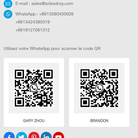
E-mail :
sales@szleadray.com
WhatsApp :
+8613590450026
+8613424390319
+8618127061312
Utilisez votre WhatsApp pour scanner le code QR
GARY ZHOU
BRANDON