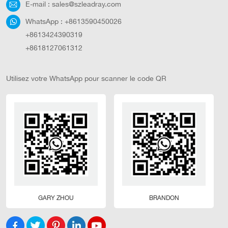
E-mail :
sales@szleadray.com
WhatsApp :
+8613590450026
+8613424390319
+8618127061312
Utilisez votre WhatsApp pour scanner le code QR
GARY ZHOU
BRANDON